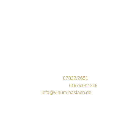
Unser Geschäft vor Ort
Vinum Wein und Genuss
Steinacher Str. 9
77716 Haslach im Kinzigtal
Telefon:
07832/2651
Mobil/WhatsApp
:
015751911345
info@vinum-haslach.de