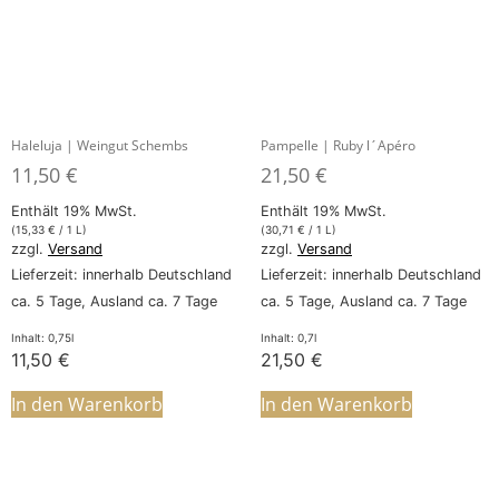
Haleluja | Weingut Schembs
Pampelle | Ruby l´Apéro
11,50
€
21,50
€
Enthält 19% MwSt.
Enthält 19% MwSt.
(
15,33
€
/ 1 L)
(
30,71
€
/ 1 L)
zzgl.
Versand
zzgl.
Versand
Lieferzeit: innerhalb Deutschland
Lieferzeit: innerhalb Deutschland
ca. 5 Tage, Ausland ca. 7 Tage
ca. 5 Tage, Ausland ca. 7 Tage
Inhalt: 0,75l
Inhalt: 0,7l
11,50
€
21,50
€
In den Warenkorb
In den Warenkorb