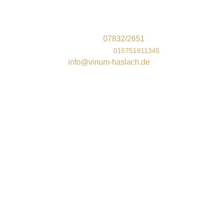
Steinacher Str. 9
77716 Haslach im Kinzigtal
Telefon:
07832/2651
Mobil/WhatsApp
:
015751911345
info@vinum-haslach.de