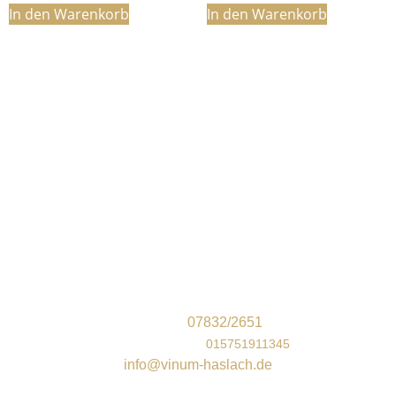
In den Warenkorb
In den Warenkorb
Unser Geschäft vor Ort
Vinum Wein und Genuss
Steinacher Str. 9
77716 Haslach im Kinzigtal
Telefon:
07832/2651
Mobil/WhatsApp
:
015751911345
info@vinum-haslach.de