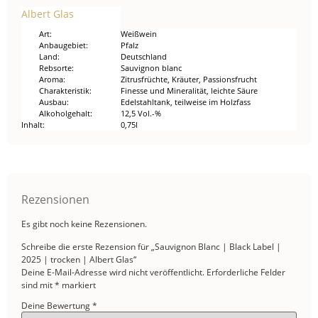
Albert Glas
Art
Weißwein
Anbaugebiet
Pfalz
Land
Deutschland
Rebsorte
Sauvignon blanc
Aroma
Zitrusfrüchte, Kräuter, Passionsfrucht
Charakteristik
Finesse und Mineralität, leichte Säure
Ausbau
Edelstahltank, teilweise im Holzfass
Alkoholgehalt
12,5 Vol.-%
Inhalt
0,75l
Rezensionen
Es gibt noch keine Rezensionen.
Schreibe die erste Rezension für „Sauvignon Blanc | Black Label |
2025 | trocken | Albert Glas“
Deine E-Mail-Adresse wird nicht veröffentlicht.
Erforderliche Felder
sind mit
*
markiert
Deine Bewertung
*