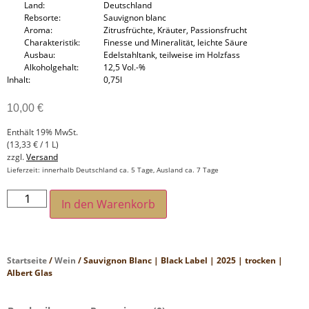
Land
Deutschland
Rebsorte
Sauvignon blanc
Aroma
Zitrusfrüchte, Kräuter, Passionsfrucht
Charakteristik
Finesse und Mineralität, leichte Säure
Ausbau
Edelstahltank, teilweise im Holzfass
Alkoholgehalt
12,5 Vol.-%
Inhalt
0,75l
10,00
€
Enthält 19% MwSt.
(
13,33
€
/ 1 L)
zzgl.
Versand
Lieferzeit: innerhalb Deutschland ca. 5 Tage, Ausland ca. 7 Tage
In den Warenkorb
Startseite
/
Wein
/ Sauvignon Blanc | Black Label | 2025 | trocken |
Albert Glas