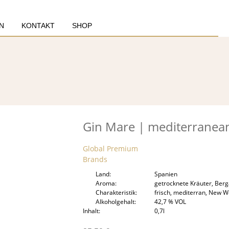
N
KONTAKT
SHOP
Gin Mare | mediterranea
Global Premium
Brands
Land
Spanien
Aroma
getrocknete Kräuter, Berg
Charakteristik
frisch, mediterran, New W
Alkoholgehalt
42,7 % VOL
Inhalt
0,7l