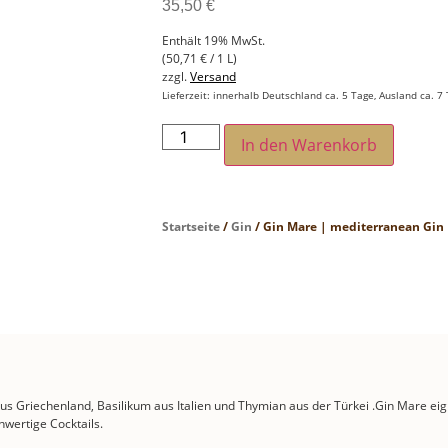
35,50
€
Enthält 19% MwSt.
(
50,71
€
/ 1 L)
zzgl.
Versand
Lieferzeit: innerhalb Deutschland ca. 5 Tage, Ausland ca. 7
In den Warenkorb
Startseite
/
Gin
/ Gin Mare | mediterranean Gin
s Griechenland, Basilikum aus Italien und Thymian aus der Türkei .Gin Mare eign
wertige Cocktails.