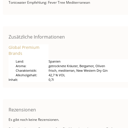
Tonicwater Empfehlung: Fever Tree Mediterranean
Zusätzliche Informationen
Global Premium
Brands
Land
Spanien
Aroma
getrocknete Kräuter, Bergamot, Oliven
Charakteristik
frisch, mediterran, New Western Dry Gin
Alkoholgehalt
42,7 % VOL
Inhalt
0,7l
Rezensionen
Es gibt noch keine Rezensionen.