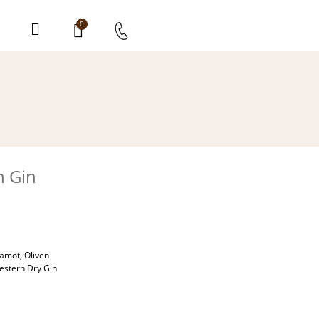
0
n Gin
amot, Oliven
estern Dry Gin