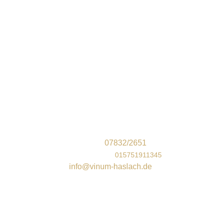
Unser Geschäft vor Ort
Vinum Wein und Genuss
Steinacher Str. 9
77716 Haslach im Kinzigtal
Telefon:
07832/2651
Mobil/WhatsApp
:
015751911345
info@vinum-haslach.de