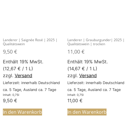
Landerer | Saignée Rosé | 2025 |
Landerer | Grauburgunder| 2025 |
Qualitätswein
Qualitätswein | trocken
9,50
€
11,00
€
Enthält 19% MwSt.
Enthält 19% MwSt.
(
12,67
€
/ 1 L)
(
14,67
€
/ 1 L)
zzgl.
Versand
zzgl.
Versand
Lieferzeit: innerhalb Deutschland
Lieferzeit: innerhalb Deutschland
ca. 5 Tage, Ausland ca. 7 Tage
ca. 5 Tage, Ausland ca. 7 Tage
Inhalt: 0,75l
Inhalt: 0,75l
9,50
€
11,00
€
In den Warenkorb
In den Warenkorb