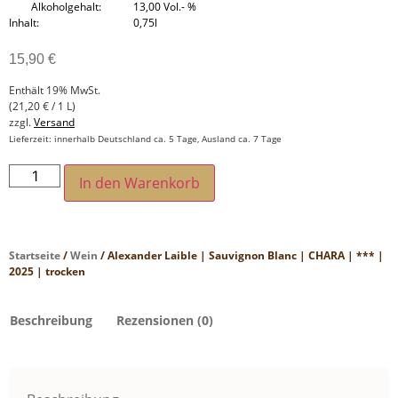
Alkoholgehalt
13,00 Vol.- %
Inhalt
0,75l
15,90
€
Enthält 19% MwSt.
(
21,20
€
/ 1 L)
zzgl.
Versand
Lieferzeit: innerhalb Deutschland ca. 5 Tage, Ausland ca. 7 Tage
In den Warenkorb
Startseite
/
Wein
/ Alexander Laible | Sauvignon Blanc | CHARA | *** |
2025 | trocken
Beschreibung
Rezensionen (0)