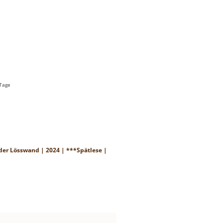
 Tage
er Lösswand | 2024 | ***Spätlese |