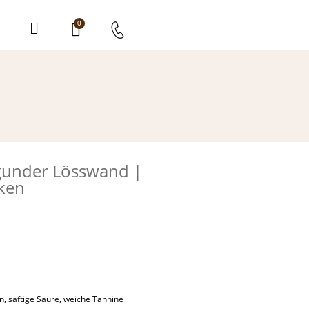
0
gunder Lösswand |
cken
en, saftige Säure, weiche Tannine