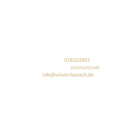
Unser Geschäft vor Ort
Vinum Wein und Genuss
Steinacher Str. 9
77716 Haslach im Kinzigtal
Telefon:
07832/2651
Mobil/WhatsApp
:
015751911345
info@vinum-haslach.de