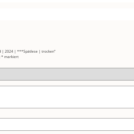
 | 2024 | ***Spätlese | trocken“
t
*
markiert