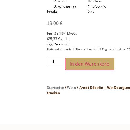
Ausbau
Holzfass
Alkoholgehalt
14,0 Vol.- %
Inhalt
0,75l
19,00
€
Enthält 19% MwSt.
(
25,33
€
/ 1 L)
zzgl.
Versand
Lieferzeit: innerhalb Deutschland ca. 5 Tage, Ausland ca. 7
In den Warenkorb
Startseite
/
Wein
/ Arndt Köbelin | Weißburgund
trocken