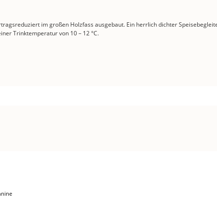
gsreduziert im großen Holzfass ausgebaut. Ein herrlich dichter Speisebegleiter, 
einer Trinktemperatur von 10 – 12 °C.
nnine