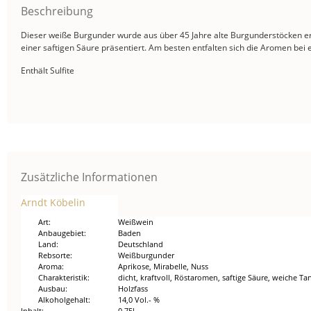
Beschreibung
Dieser weiße Burgunder wurde aus über 45 Jahre alte Burgunderstöcken ertra
einer saftigen Säure präsentiert. Am besten entfalten sich die Aromen bei 
Enthält Sulfite
Zusätzliche Informationen
Arndt Köbelin
Art
Weißwein
Anbaugebiet
Baden
Land
Deutschland
Rebsorte
Weißburgunder
Aroma
Aprikose, Mirabelle, Nuss
Charakteristik
dicht, kraftvoll, Röstaromen, saftige Säure, weiche Ta
Ausbau
Holzfass
Alkoholgehalt
14,0 Vol.- %
Inhalt
0,75l