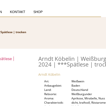
N
KONTAKT
SHOP
Spätlese | trocken
Arndt Köbelin | Weißbur
2024 | ***Spätlese | tro
Arndt Köbelin
Art
Weißwein
Anbaugebiet
Baden
Land
Deutschland
Rebsorte
Weißburgunder
Aroma
Aprikose, Mirabelle, Nuss
Charakteristik
dicht, kraftvoll, Röstarom