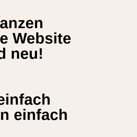
ganzen
re Website
d neu!
einfach
en einfach